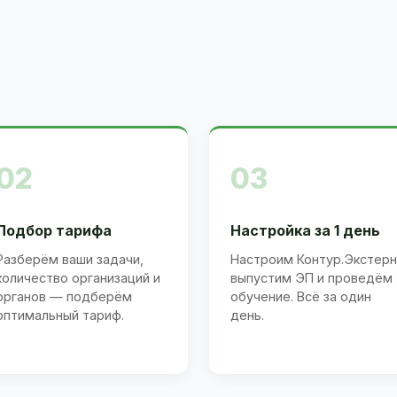
02
03
Подбор тарифа
Настройка за 1 день
Разберём ваши задачи,
Настроим Контур.Экстерн
количество организаций и
выпустим ЭП и проведём
органов — подберём
обучение. Всё за один
оптимальный тариф.
день.