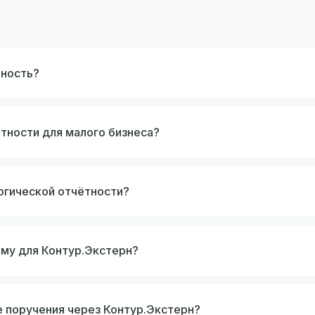
тность?
тности для малого бизнеса?
огической отчётности?
мму для Контур.Экстерн?
 поручения через Контур.Экстерн?