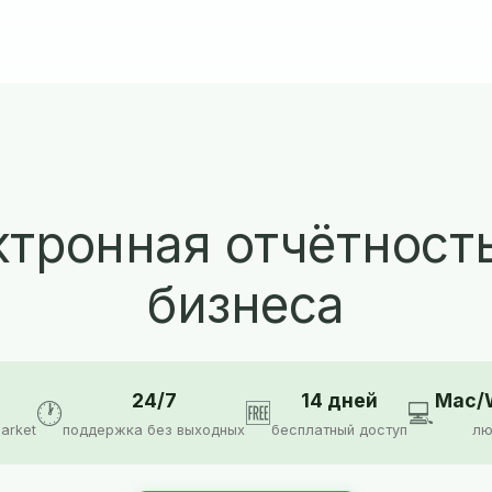
тронная отчётност
бизнеса
24/7
14 дней
Mac/W
🕐
🆓
💻
arket
поддержка без выходных
бесплатный доступ
лю