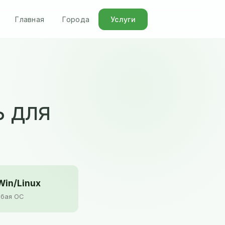
Главная
Города
Услуги
ь для
in/Linux
бая ОС