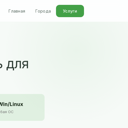
Главная
Города
Услуги
ь для
in/Linux
бая ОС