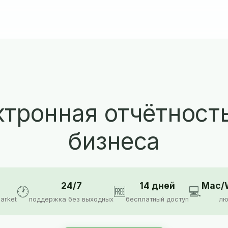
тронная отчётност
бизнеса
24/7
14 дней
Mac/W
🕐
🆓
💻
arket
поддержка без выходных
бесплатный доступ
лю