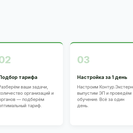
02
03
Подбор тарифа
Настройка за 1 день
Разберём ваши задачи,
Настроим Контур.Экстерн
количество организаций и
выпустим ЭП и проведём
органов — подберём
обучение. Всё за один
оптимальный тариф.
день.