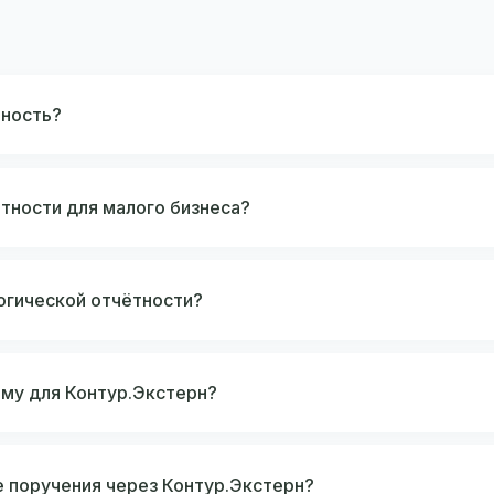
тность?
тности для малого бизнеса?
огической отчётности?
мму для Контур.Экстерн?
 поручения через Контур.Экстерн?