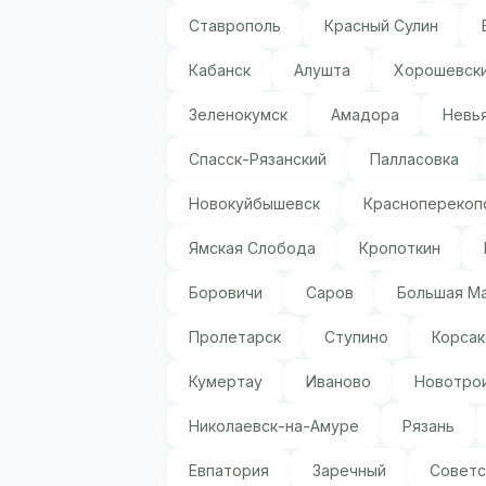
Ставрополь
Красный Сулин
Кабанск
Алушта
Хорошевск
Зеленокумск
Амадора
Невь
Спасск-Рязанский
Палласовка
Новокуйбышевск
Красноперекоп
Ямская Слобода
Кропоткин
Боровичи
Саров
Большая М
Пролетарск
Ступино
Корсак
Кумертау
Иваново
Новотро
Николаевск-на-Амуре
Рязань
Евпатория
Заречный
Советс