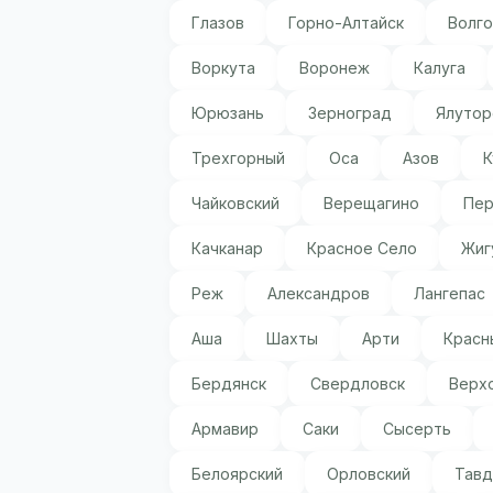
Глазов
Горно-Алтайск
Волг
Воркута
Воронеж
Калуга
Юрюзань
Зерноград
Ялутор
Трехгорный
Оса
Азов
К
Чайковский
Верещагино
Пер
Качканар
Красное Село
Жиг
Реж
Александров
Лангепас
Аша
Шахты
Арти
Красн
Бердянск
Свердловск
Верх
Армавир
Саки
Сысерть
Белоярский
Орловский
Тавд