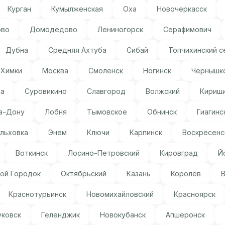
Курган
Кумылженская
Оха
Новочеркасск
ово
Домодедово
Лениногорск
Серафимович
Дубна
Средняя Ахтуба
Сибай
Топчихинский с
Химки
Москва
Смоленск
Ногинск
Чернышк
ма
Суровикино
Славгород
Волжский
Кириш
а-Дону
Лобня
Тымовское
Обнинск
Гиагинс
льховка
Энем
Ключи
Карпинск
Воскресенс
Воткинск
Лосино-Петровский
Кировград
Й
ой Городок
Октябрьский
Казань
Королёв
Краснотурьинск
Новомихайловский
Красноярск
уковск
Геленджик
Новокубанск
Апшеронск