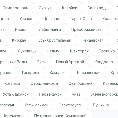
Симферополь
Сургут
Катайск
Салехард
цово
Усинск
Щёлково
Тарко-Сале
Краснок
вка
Иловля
Лабытнанги
Преображенская
Т
а
Киржач
Гусь-Хрустальный
Нехаевская
Т
вичи
Луховицы
Надым
Шахтерск
Троицко-
ральные Воды
Ейск
Новый Уренгой
Кондрово
уринск
Тихорецк
Камышин
Калининская
Кра
Когалым
Отрадненское
Октябрьский
Каневск
Усть-Лабинск
Нефтекамск
Чита
Железногорск
ровская
Усть-Илимск
Электроугли
Пушкино
Черемхово
Петропавловск-Камчатский