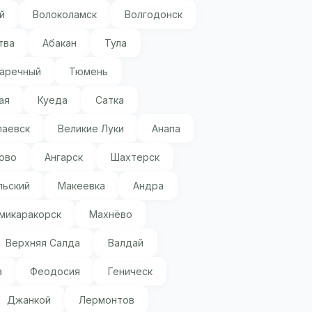
й
Волоколамск
Волгодонск
тва
Абакан
Тула
аречный
Тюмень
ая
Куеда
Сатка
паевск
Великие Луки
Анапа
ово
Ангарск
Шахтерск
ьский
Макеевка
Андра
микаракорск
Махнёво
Верхняя Салда
Валдай
а
Феодосия
Геническ
Джанкой
Лермонтов