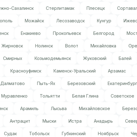
жно-Сахалинск
Стерлитамак
Плесецк
Сортава
ополь
Можайск
Лесозаводск
Кунгур
Ижев
енск
Енакиево
Прокопьевск
Белгород
Мос
Жирновск
Нолинск
Волот
Михайловка
Оре
Смирных
Козьмодемьянск
Жуковский
Балей
Красноуфимск
Каменск-Уральский
Арзамас
Далматово
Пыть-Ях
Березовский
Екатеринбур
Муравленко
Тольятти
Белая Глина
Советское
нск
Арамиль
Лысьва
Михайловское
Берез
Антрацит
Мыски
Истра
Анадырь
Севе
Судак
Тобольск
Губкинский
Ноябрьск
Че