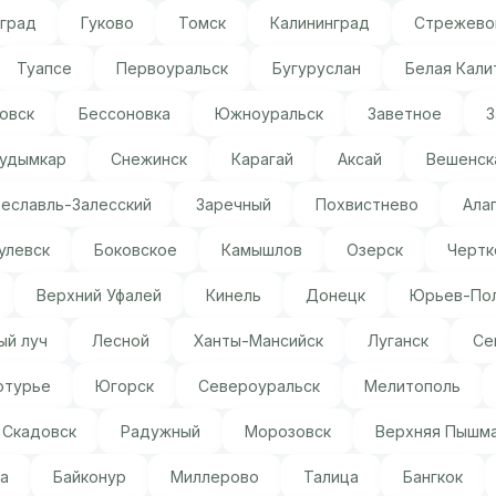
оград
Гуково
Томск
Калининград
Стрежево
Туапсе
Первоуральск
Бугуруслан
Белая Кали
овск
Бессоновка
Южноуральск
Заветное
З
удымкар
Снежинск
Карагай
Аксай
Вешенск
еславль-Залесский
Заречный
Похвистнево
Ала
улевск
Боковское
Камышлов
Озерск
Чертк
Верхний Уфалей
Кинель
Донецк
Юрьев-Пол
ый луч
Лесной
Ханты-Мансийск
Луганск
Се
отурье
Югорск
Североуральск
Мелитополь
Скадовск
Радужный
Морозовск
Верхняя Пышм
а
Байконур
Миллерово
Талица
Бангкок