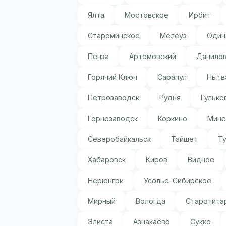
Ялта
Мостовское
Ирбит
Староминское
Мелеуз
Один
Пенза
Артемовский
Данило
Горячий Ключ
Сарапул
Нытв
Петрозаводск
Рудня
Гульке
Горнозаводск
Коркино
Мине
Северобайкальск
Тайшет
Т
Хабаровск
Киров
Видное
Нерюнгри
Усолье-Сибирское
Мирный
Вологда
Старотита
Элиста
Азнакаево
Сукко