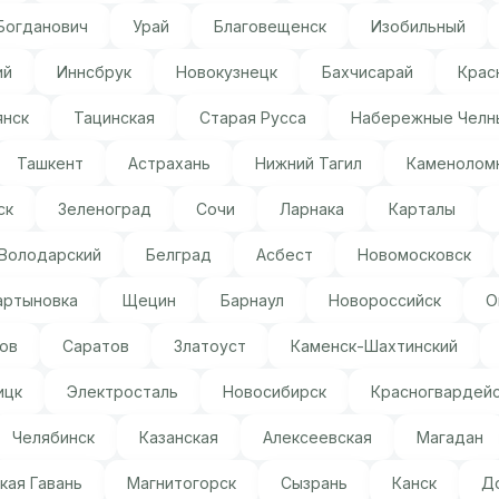
Богданович
Урай
Благовещенск
Изобильный
ий
Иннсбрук
Новокузнецк
Бахчисарай
Крас
янск
Тацинская
Старая Русса
Набережные Челн
Ташкент
Астрахань
Нижний Тагил
Каменолом
ск
Зеленоград
Сочи
Ларнака
Карталы
Володарский
Белград
Асбест
Новомосковск
артыновка
Щецин
Барнаул
Новороссийск
О
ов
Саратов
Златоуст
Каменск-Шахтинский
ицк
Электросталь
Новосибирск
Красногвардей
Челябинск
Казанская
Алексеевская
Магадан
кая Гавань
Магнитогорск
Сызрань
Канск
Д