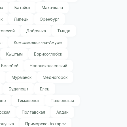
ла
Батайск
Махачкала
ск
Липецк
Оренбург
товской
Добрянка
Тында
л
Комсомольск-на-Амуре
Кыштым
Борисоглебск
Белебей
Новониколаевский
г
Мурманск
Медногорск
Будапешт
Елец
ово
Тимашевск
Павловская
рская
Полтавская
Алдан
рнушка
Приморско-Ахтарск