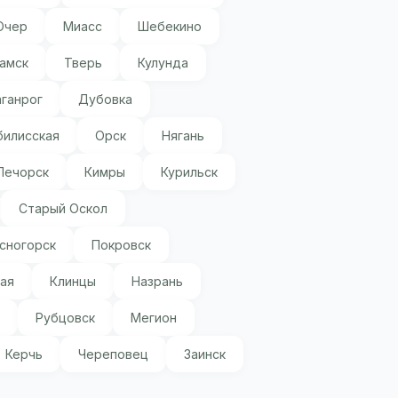
Очер
Миасс
Шебекино
амск
Тверь
Кулунда
аганрог
Дубовка
билисская
Орск
Нягань
Печорск
Кимры
Курильск
Старый Оскол
сногорск
Покровск
ая
Клинцы
Назрань
Рубцовск
Мегион
Керчь
Череповец
Заинск