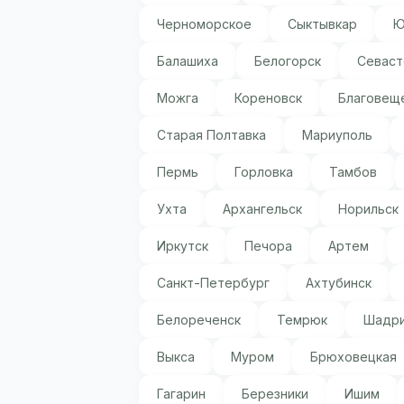
Черноморское
Сыктывкар
Ю
Балашиха
Белогорск
Севаст
Можга
Кореновск
Благовещ
Старая Полтавка
Мариуполь
Пермь
Горловка
Тамбов
Ухта
Архангельск
Норильск
Иркутск
Печора
Артем
Санкт-Петербург
Ахтубинск
Белореченск
Темрюк
Шадри
Выкса
Муром
Брюховецкая
Гагарин
Березники
Ишим