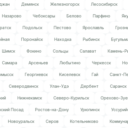
джан
Демянск
Железногорск
Лесосибирск
Назарово
Чебоксары
Белово
Парфино
Як
ратск
Подольск
Пестово
Ярославль
Грозн
ойная
Поронайск
Находка
Рыбинск
Бугульм
Шимск
Фокино
Сольцы
Салават
Камень-Р
Самара
Арсеньев
Любытино
Черкесск
Но
омысск
Георгиевск
Киселевск
Гай
Санкт-П
Северодвинск
Улан-Удэ
Дербент
Саранск
кий
Нижнекамск
Северо-Курильск
Орехово-Зуе
вский Посад
Ростов-на-Дону
Урюпинск
Уссурий
Новоуральск
Серов
Котельниково
Коммуна