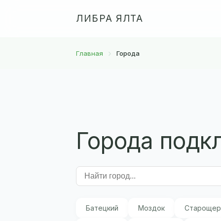
ЛИБРА ЯЛТА
Главная
Города
Города подк
Батецкий
Моздок
Старощер