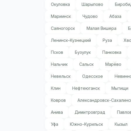
Окуловка
Шарыпово
Бироби
Мариинск
Чудово
Абаза
Саяногорск
Малая Вишера
Б
Ленинск-Кузнецкий
Руза
Хв
Псков
Бузулук
Панковка
Нальчик
Сальск
Марёво
Невельск
Одесское
Невинн
Клин
Нефтеюганск
Мытищи
Ковров
Александровск-Сахалинс
Анива
Димитровград
Павло
Уфа
Южно-Курильск
Кызыл