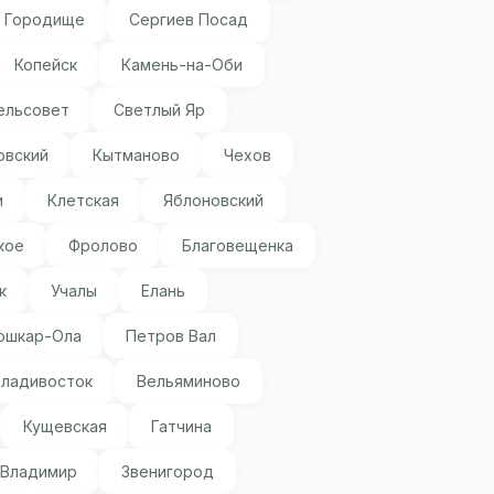
Городище
Сергиев Посад
Копейск
Камень-на-Оби
ельсовет
Светлый Яр
овский
Кытманово
Чехов
и
Клетская
Яблоновский
кое
Фролово
Благовещенка
к
Учалы
Елань
ошкар-Ола
Петров Вал
Владивосток
Вельяминово
Кущевская
Гатчина
Владимир
Звенигород