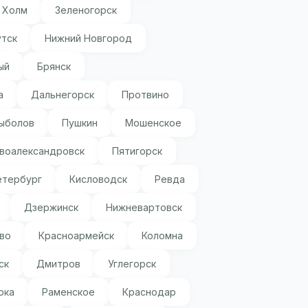
Холм
Зеленогорск
утск
Нижний Новгород
ый
Брянск
а
Дальнегорск
Протвино
ыболов
Пушкин
Мошенское
воалександровск
Пятигорск
етербург
Кисловодск
Ревда
Дзержинск
Нижневартовск
во
Красноармейск
Коломна
ск
Дмитров
Углегорск
рка
Раменское
Краснодар