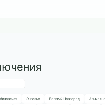
лючения
биновская
Энгельс
Великий Новгород
Альметье