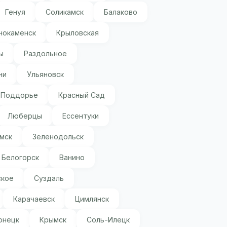
Генуя
Соликамск
Балаково
нокаменск
Крыловская
ы
Раздольное
ни
Ульяновск
Поддорье
Красный Сад
Люберцы
Ессентуки
мск
Зеленодольск
Белогорск
Ванино
ское
Суздаль
Карачаевск
Цимлянск
онецк
Крымск
Соль-Илецк