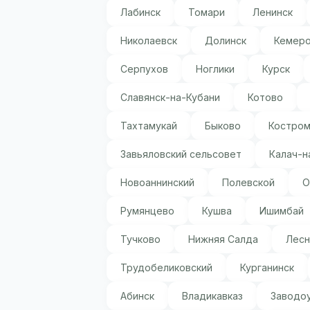
Лабинск
Томари
Ленинск
Николаевск
Долинск
Кемер
Серпухов
Ноглики
Курск
Славянск-на-Кубани
Котово
Тахтамукай
Быково
Костро
Завьяловский сельсовет
Калач-н
Новоаннинский
Полевской
О
Румянцево
Кушва
Ишимбай
Тучково
Нижняя Салда
Лесн
Трудобеликовский
Курганинск
Абинск
Владикавказ
Заводо