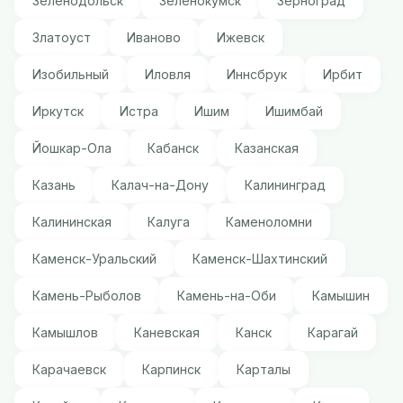
Зеленодольск
Зеленокумск
Зерноград
Златоуст
Иваново
Ижевск
Изобильный
Иловля
Иннсбрук
Ирбит
Иркутск
Истра
Ишим
Ишимбай
Йошкар-Ола
Кабанск
Казанская
Казань
Калач-на-Дону
Калининград
Калининская
Калуга
Каменоломни
Каменск-Уральский
Каменск-Шахтинский
Камень-Рыболов
Камень-на-Оби
Камышин
Камышлов
Каневская
Канск
Карагай
Карачаевск
Карпинск
Карталы