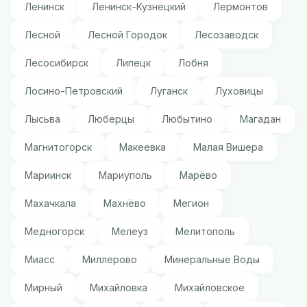
Ленинск
Ленинск-Кузнецкий
Лермонтов
Лесной
Лесной Городок
Лесозаводск
Лесосибирск
Липецк
Лобня
Лосино-Петровский
Луганск
Луховицы
Лысьва
Люберцы
Любытино
Магадан
Магнитогорск
Макеевка
Малая Вишера
Мариинск
Мариуполь
Марёво
Махачкала
Махнёво
Мегион
Медногорск
Мелеуз
Мелитополь
Миасс
Миллерово
Минеральные Воды
Мирный
Михайловка
Михайловское