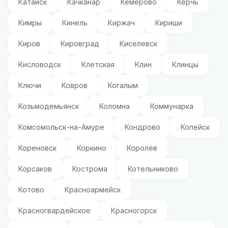
Катайск
Качканар
Кемерово
Керчь
Кимры
Кинель
Киржач
Кириши
Киров
Кировград
Киселевск
Кисловодск
Клетская
Клин
Клинцы
Ключи
Ковров
Когалым
Козьмодемьянск
Коломна
Коммунарка
Комсомольск-на-Амуре
Кондрово
Копейск
Кореновск
Коркино
Королёв
Корсаков
Кострома
Котельниково
Котово
Красноармейск
Красногвардейское
Красногорск