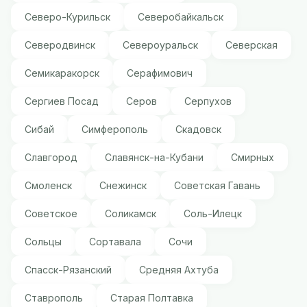
Северо-Курильск
Северобайкальск
Северодвинск
Североуральск
Северская
Семикаракорск
Серафимович
Сергиев Посад
Серов
Серпухов
Сибай
Симферополь
Скадовск
Славгород
Славянск-на-Кубани
Смирных
Смоленск
Снежинск
Советская Гавань
Советское
Соликамск
Соль-Илецк
Сольцы
Сортавала
Сочи
Спасск-Рязанский
Средняя Ахтуба
Ставрополь
Старая Полтавка