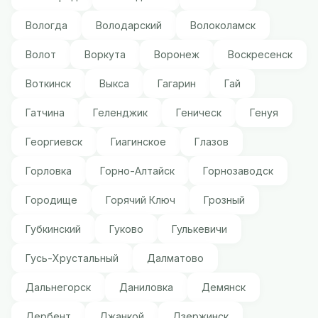
Вологда
Володарский
Волоколамск
Волот
Воркута
Воронеж
Воскресенск
Воткинск
Выкса
Гагарин
Гай
Гатчина
Геленджик
Геническ
Генуя
Георгиевск
Гиагинское
Глазов
Горловка
Горно-Алтайск
Горнозаводск
Городище
Горячий Ключ
Грозный
Губкинский
Гуково
Гулькевичи
Гусь-Хрустальный
Далматово
Дальнегорск
Даниловка
Демянск
Дербент
Джанкой
Дзержинск