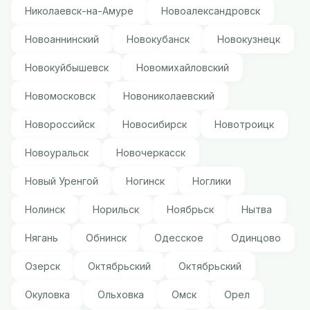
Николаевск-на-Амуре
Новоалександровск
Новоаннинский
Новокубанск
Новокузнецк
Новокуйбышевск
Новомихайловский
Новомосковск
Новониколаевский
Новороссийск
Новосибирск
Новотроицк
Новоуральск
Новочеркасск
Новый Уренгой
Ногинск
Ноглики
Нолинск
Норильск
Ноябрьск
Нытва
Нягань
Обнинск
Одесское
Одинцово
Озерск
Октябрьский
Октябрьский
Окуловка
Ольховка
Омск
Орел