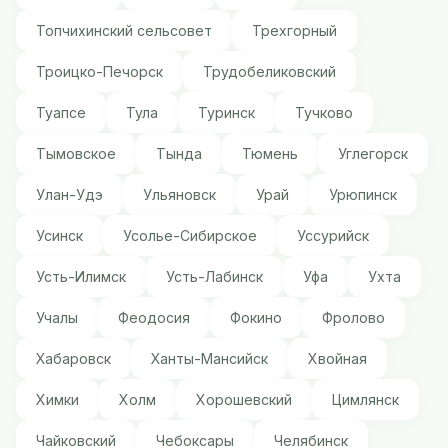
Топчихинский сельсовет
Трехгорный
Троицко-Печорск
Трудобеликовский
Туапсе
Тула
Туринск
Тучково
Тымовское
Тында
Тюмень
Углегорск
Улан-Удэ
Ульяновск
Урай
Урюпинск
Усинск
Усолье-Сибирское
Уссурийск
Усть-Илимск
Усть-Лабинск
Уфа
Ухта
Учалы
Феодосия
Фокино
Фролово
Хабаровск
Ханты-Мансийск
Хвойная
Химки
Холм
Хорошевский
Цимлянск
Чайковский
Чебоксары
Челябинск