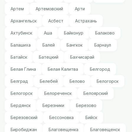
Артем
Артемовский
Арти
Архангельск
Асбест
Астрахань
Ахтубинск
Аша
Байконур
Балаково
Балашиха
Балей
Бангкок
Барнаул
Батайск
Батецкий
Бахчисарай
Белая Глина
Белая Калитва
Белгород
Белград
Белебей
Белово
Белогорск
Белогорск
Белореченск
Белоярский
Бердянск
Березники
Березово
Березовский
Бессоновка
Бийск
Биробиджан
Благовещенка
Благовещенск