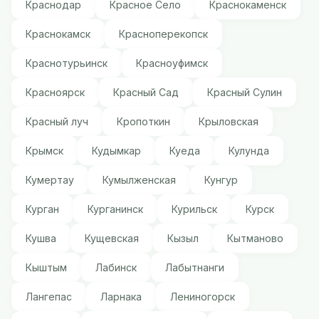
Краснодар
Красное Село
Краснокаменск
Краснокамск
Красноперекопск
Краснотурьинск
Красноуфимск
Красноярск
Красный Сад
Красный Сулин
Красный луч
Кропоткин
Крыловская
Крымск
Кудымкар
Куеда
Кулунда
Кумертау
Кумылженская
Кунгур
Курган
Курганинск
Курильск
Курск
Кушва
Кущевская
Кызыл
Кытманово
Кыштым
Лабинск
Лабытнанги
Лангепас
Ларнака
Лениногорск