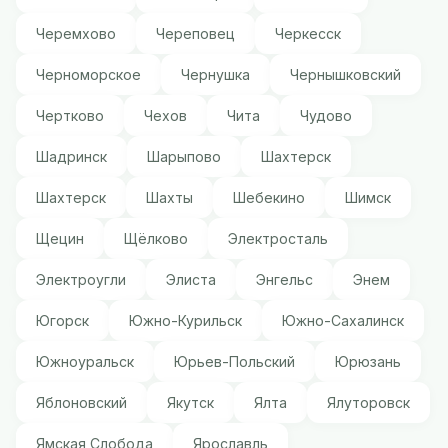
Черемхово
Череповец
Черкесск
Черноморское
Чернушка
Чернышковский
Чертково
Чехов
Чита
Чудово
Шадринск
Шарыпово
Шахтерск
Шахтерск
Шахты
Шебекино
Шимск
Щецин
Щёлково
Электросталь
Электроугли
Элиста
Энгельс
Энем
Югорск
Южно-Курильск
Южно-Сахалинск
Южноуральск
Юрьев-Польский
Юрюзань
Яблоновский
Якутск
Ялта
Ялуторовск
Ямская Слобода
Ярославль