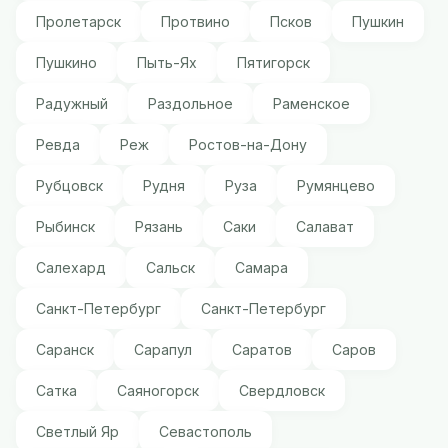
Пролетарск
Протвино
Псков
Пушкин
Пушкино
Пыть-Ях
Пятигорск
Радужный
Раздольное
Раменское
Ревда
Реж
Ростов-на-Дону
Рубцовск
Рудня
Руза
Румянцево
Рыбинск
Рязань
Саки
Салават
Салехард
Сальск
Самара
Санкт-Петербург
Санкт-Петербург
Саранск
Сарапул
Саратов
Саров
Сатка
Саяногорск
Свердловск
Светлый Яр
Севастополь