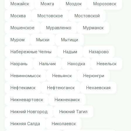
Можайск
Можга
Моздок
Морозовск
Москва
Мостовское
Мостовской
Мошенское
Муравленко
Мурманск
Муром
Мыски
Мытищи
Набережные Челны
Надым
Назарово
Назрань
Нальчик
Находка
Невельск
Невинномысск
Невьянск
Нерюнгри
Нефтекамск
Нефтеюганск
Нехаевская
Нижневартовск
Нижнекамск
Нижний Новгород
Нижний Тагил
Нижняя Салда
Николаевск