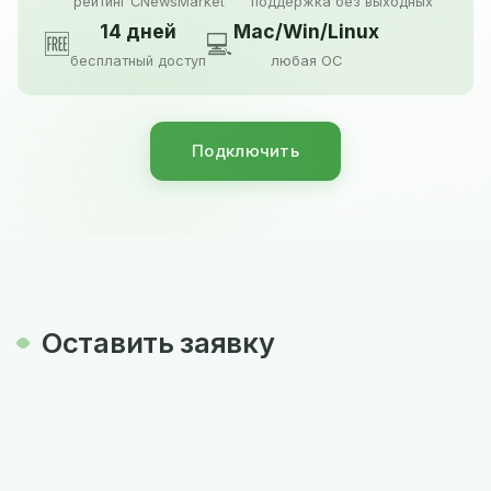
рейтинг CNewsMarket
поддержка без выходных
14 дней
Mac/Win/Linux
🆓
💻
бесплатный доступ
любая ОС
Подключить
Оставить заявку