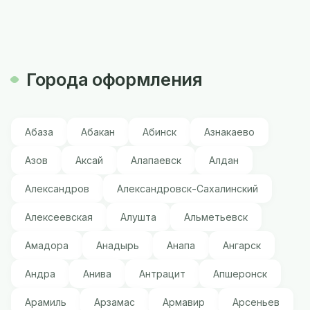
Города оформления
Абаза
Абакан
Абинск
Азнакаево
Азов
Аксай
Алапаевск
Алдан
Александров
Александровск-Сахалинский
Алексеевская
Алушта
Альметьевск
Амадора
Анадырь
Анапа
Ангарск
Андра
Анива
Антрацит
Апшеронск
Арамиль
Арзамас
Армавир
Арсеньев