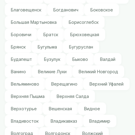
Благовещенск
Богданович
Боковское
Большая Мартыновка
Борисоглебск
Боровичи
Братск
Брюховецкая
Брянск
Бугульма
Бугуруслан
Будапешт
Бузулук
Быково
Валдай
Ванино
Великие Луки
Великий Новгород
Вельяминово
Верещагино
Верхний Уфалей
Верхняя Пышма
Верхняя Салда
Верхотурье
Вешенская
Видное
Владивосток
Владикавказ
Владимир
Волгоград
Волгодонск
Волжский