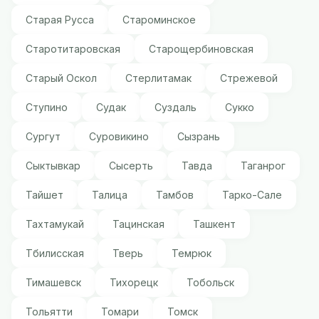
Старая Русса
Староминское
Старотитаровская
Старощербиновская
Старый Оскол
Стерлитамак
Стрежевой
Ступино
Судак
Суздаль
Сукко
Сургут
Суровикино
Сызрань
Сыктывкар
Сысерть
Тавда
Таганрог
Тайшет
Талица
Тамбов
Тарко-Сале
Тахтамукай
Тацинская
Ташкент
Тбилисская
Тверь
Темрюк
Тимашевск
Тихорецк
Тобольск
Тольятти
Томари
Томск