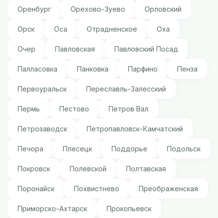
Оренбург
Орехово-Зуево
Орловский
Орск
Оса
Отрадненское
Оха
Очер
Павловская
Павловский Посад
Палласовка
Панковка
Парфино
Пенза
Первоуральск
Переславль-Залесский
Пермь
Пестово
Петров Вал
Петрозаводск
Петропавловск-Камчатский
Печора
Плесецк
Поддорье
Подольск
Покровск
Полевской
Полтавская
Поронайск
Похвистнево
Преображенская
Приморско-Ахтарск
Прокопьевск