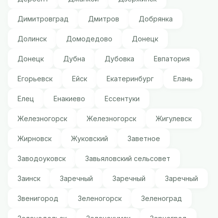
Димитровград
Дмитров
Добрянка
Долинск
Домодедово
Донецк
Донецк
Дубна
Дубовка
Евпатория
Егорьевск
Ейск
Екатеринбург
Елань
Елец
Енакиево
Ессентуки
Железногорск
Железногорск
Жигулевск
Жирновск
Жуковский
Заветное
Заводоуковск
Завьяловский сельсовет
Заинск
Заречный
Заречный
Заречный
Звенигород
Зеленогорск
Зеленоград