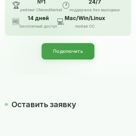
№1
24/7
🏆
🕐
рейтинг CNewsMarket
поддержка без выходных
14 дней
Mac/Win/Linux
🆓
💻
бесплатный доступ
любая ОС
Подключить
Оставить заявку