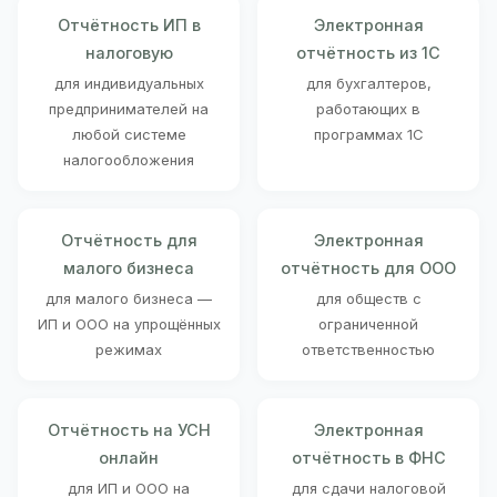
Отчётность ИП в
Электронная
налоговую
отчётность из 1С
для индивидуальных
для бухгалтеров,
предпринимателей на
работающих в
любой системе
программах 1С
налогообложения
Отчётность для
Электронная
малого бизнеса
отчётность для ООО
для малого бизнеса —
для обществ с
ИП и ООО на упрощённых
ограниченной
режимах
ответственностью
Отчётность на УСН
Электронная
онлайн
отчётность в ФНС
для ИП и ООО на
для сдачи налоговой