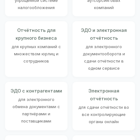
упрощённой системе
аутсорсинговых
налогообложения
компаний
Отчётность для
ЭДО и электронная
крупного бизнеса
отчётность
для крупных компаний с
для электронного
множеством юрлиц и
документооборота и
сотрудников
сдачи отчётности в
одном сервисе
ЭДО с контрагентами
Электронная
отчётность
для электронного
обмена документами с
для сдачи отчётности во
партнёрами и
все контролирующие
поставщиками
органы онлайн