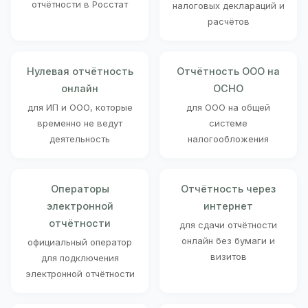
отчётности в Росстат
налоговых деклараций и
расчётов
Нулевая отчётность
Отчётность ООО на
онлайн
ОСНО
для ИП и ООО, которые
для ООО на общей
временно не ведут
системе
деятельность
налогообложения
Операторы
Отчётность через
электронной
интернет
отчётности
для сдачи отчётности
онлайн без бумаги и
официальный оператор
визитов
для подключения
электронной отчётности