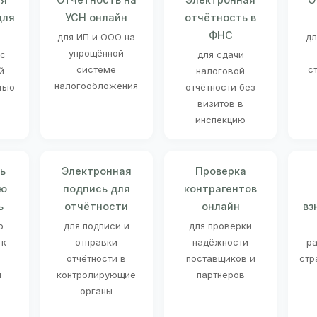
для
УСН онлайн
отчётность в
ФНС
для ИП и ООО на
дл
упрощённой
 с
для сдачи
системе
с
й
налоговой
налогообложения
тью
отчётности без
визитов в
инспекцию
ь
Электронная
Проверка
ую
подпись для
контрагентов
ь
отчётности
онлайн
вз
о
для подписи и
для проверки
 к
отправки
надёжности
ра
отчётности в
поставщиков и
стр
й
контролирующие
партнёров
органы