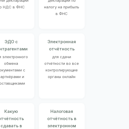
ачи декларации
декларации по
о НДС в ФНС
налогу на прибыль
в ФНС
ЭДО с
Электронная
нтрагентами
отчётность
я электронного
для сдачи
обмена
отчётности во все
окументами с
контролирующие
партнёрами и
органы онлайн
оставщиками
Какую
Налоговая
отчётность
отчётность в
сдавать в
электронном