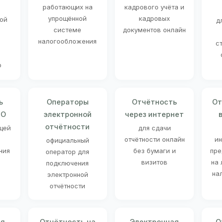
работающих на
кадрового учёта и
упрощённой
кадровых
ой
д
системе
документов онлайн
налогообложения
с
ю
ь
Операторы
Отчётность
От
НО
электронной
через интернет
отчётности
щей
для сдачи
отчётности онлайн
и
официальный
ния
без бумаги и
пре
оператор для
визитов
на
подключения
на
электронной
отчётности
ая
Отчётность на
Электронная
О