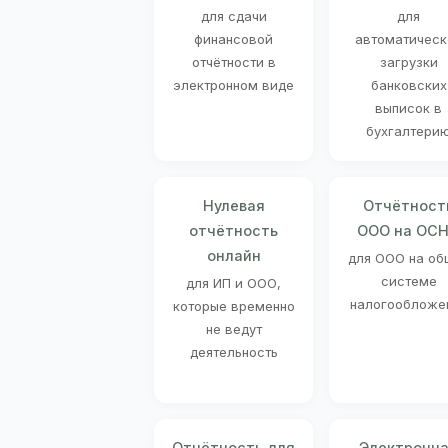
для сдачи
для
финансовой
автоматическ
отчётности в
загрузки
электронном виде
банковских
выписок в
бухгалтери
Нулевая
Отчётност
отчётность
ООО на ОС
онлайн
для ООО на об
системе
для ИП и ООО,
налогообложе
которые временно
не ведут
деятельность
Отчётность для
Электронн