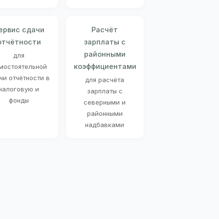
ервис сдачи
Расчёт
отчётности
зарплаты с
районными
для
коэффициентами
мостоятельной
чи отчётности в
для расчёта
налоговую и
зарплаты с
фонды
северными и
районными
надбавками