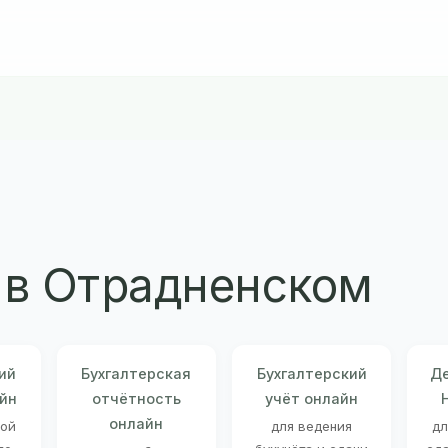
в Отрадненском
ий
Бухгалтерская
Бухгалтерский
Де
йн
отчётность
учёт онлайн
онлайн
ной
для ведения
дл