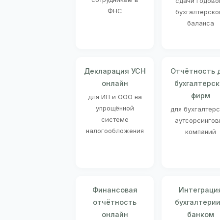
сдачи годово
ФНС
бухгалтерско
баланса
Декларация УСН
Отчётность 
онлайн
бухгалтерск
фирм
для ИП и ООО на
упрощённой
для бухгалтер
системе
аутсорсингов
налогообложения
компаний
Финансовая
Интеграци
отчётность
бухгалтерии
онлайн
банком