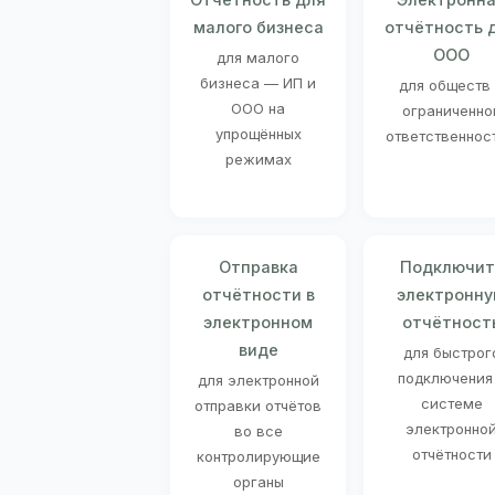
малого бизнеса
отчётность 
ООО
для малого
бизнеса — ИП и
для обществ
ООО на
ограниченно
упрощённых
ответственнос
режимах
Отправка
Подключит
отчётности в
электронн
электронном
отчётност
виде
для быстрог
подключения
для электронной
системе
отправки отчётов
электронно
во все
отчётности
контролирующие
органы