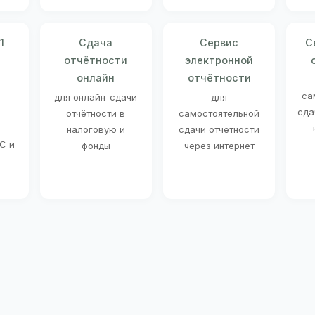
1
Сдача
Сервис
С
отчётности
электронной
онлайн
отчётности
о
са
для онлайн-сдачи
для
сда
отчётности в
самостоятельной
налоговую и
сдачи отчётности
С и
фонды
через интернет