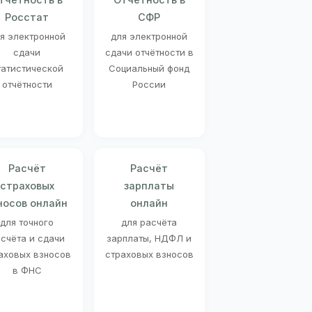
Росстат
СФР
я электронной
для электронной
сдачи
сдачи отчётности в
татистической
Социальный фонд
отчётности
России
Расчёт
Расчёт
страховых
зарплаты
носов онлайн
онлайн
для точного
для расчёта
счёта и сдачи
зарплаты, НДФЛ и
аховых взносов
страховых взносов
в ФНС