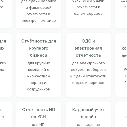
го
бухучёта и сдачи
сд
для сдачи баланса
го
отчётности в
п
и финансовой
одном сервисе
отчётности в
электронном виде
для
Отчётность для
ЭДО и
их
крупного
электронная
ко
бизнеса
отчётность
дл
ских
для крупных
для электронного
д
ых
компаний с
документооборота
множеством
и сдачи отчётности
п
юрлиц и
в одном сервисе
сотрудников
я
Отчётность ИП
Кадровый учёт
 с
на УСН
онлайн
для ИП,
для ведения