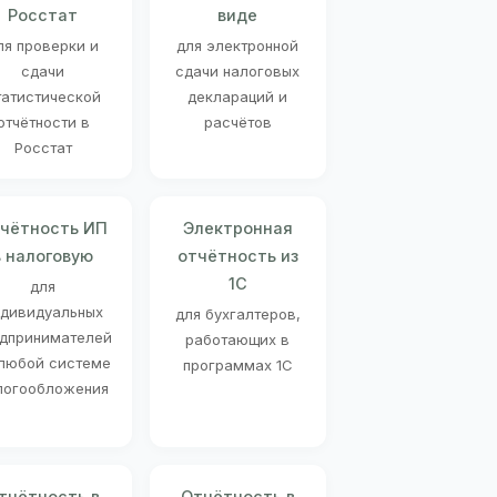
Росстат
виде
ля проверки и
для электронной
сдачи
сдачи налоговых
татистической
деклараций и
отчётности в
расчётов
Росстат
чётность ИП
Электронная
в налоговую
отчётность из
1С
для
ндивидуальных
для бухгалтеров,
дпринимателей
работающих в
 любой системе
программах 1С
логообложения
тчётность в
Отчётность в