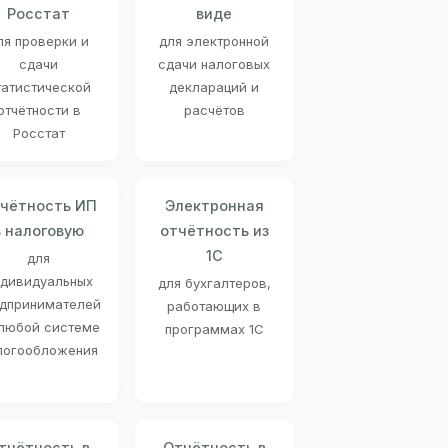
Росстат
виде
ля проверки и
для электронной
сдачи
сдачи налоговых
татистической
деклараций и
отчётности в
расчётов
Росстат
чётность ИП
Электронная
в налоговую
отчётность из
1С
для
ндивидуальных
для бухгалтеров,
дпринимателей
работающих в
 любой системе
программах 1С
логообложения
тчётность в
Отчётность в