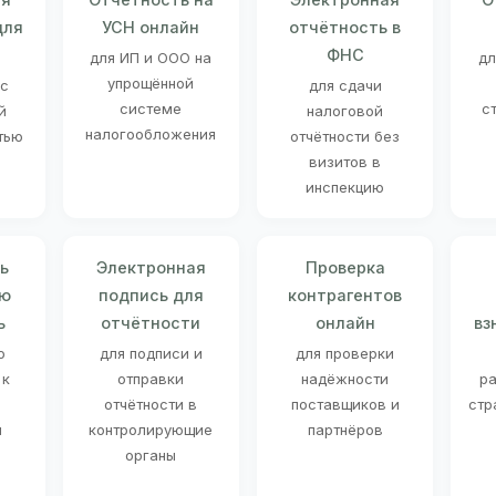
для
УСН онлайн
отчётность в
ФНС
для ИП и ООО на
дл
упрощённой
 с
для сдачи
системе
с
й
налоговой
налогообложения
тью
отчётности без
визитов в
инспекцию
ь
Электронная
Проверка
ую
подпись для
контрагентов
ь
отчётности
онлайн
вз
о
для подписи и
для проверки
 к
отправки
надёжности
ра
отчётности в
поставщиков и
стр
й
контролирующие
партнёров
органы