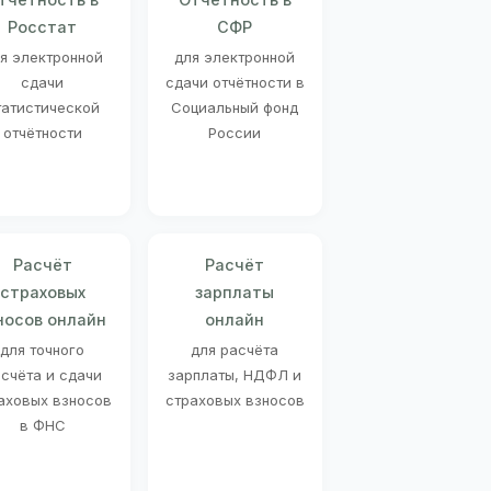
Росстат
СФР
я электронной
для электронной
сдачи
сдачи отчётности в
татистической
Социальный фонд
отчётности
России
Расчёт
Расчёт
страховых
зарплаты
носов онлайн
онлайн
для точного
для расчёта
счёта и сдачи
зарплаты, НДФЛ и
аховых взносов
страховых взносов
в ФНС