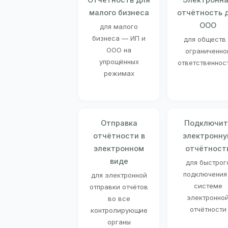
малого бизнеса
отчётность 
ООО
для малого
бизнеса — ИП и
для обществ
ООО на
ограниченно
упрощённых
ответственнос
режимах
Отправка
Подключит
отчётности в
электронн
электронном
отчётност
виде
для быстрог
подключения
для электронной
системе
отправки отчётов
электронно
во все
отчётности
контролирующие
органы