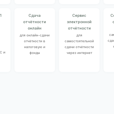
1
Сдача
Сервис
С
отчётности
электронной
онлайн
отчётности
о
са
для онлайн-сдачи
для
сда
отчётности в
самостоятельной
налоговую и
сдачи отчётности
С и
фонды
через интернет