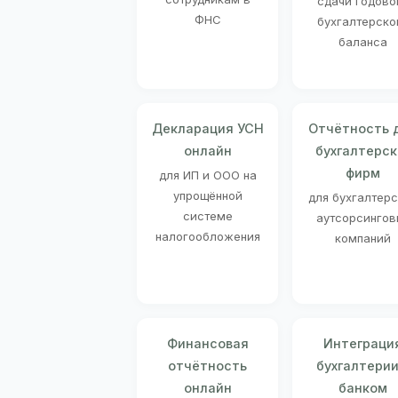
сдачи годово
ФНС
бухгалтерско
баланса
Декларация УСН
Отчётность 
онлайн
бухгалтерск
фирм
для ИП и ООО на
упрощённой
для бухгалтер
системе
аутсорсингов
налогообложения
компаний
Финансовая
Интеграци
отчётность
бухгалтерии
онлайн
банком