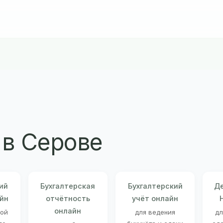
в Серове
ий
Бухгалтерская
Бухгалтерский
Де
йн
отчётность
учёт онлайн
онлайн
ной
для ведения
дл