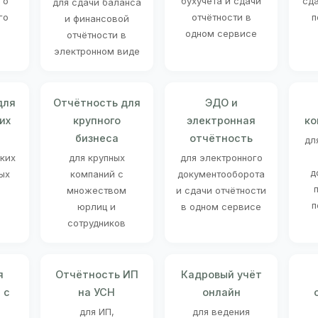
го
бухучёта и сдачи
сд
для сдачи баланса
го
отчётности в
п
и финансовой
одном сервисе
отчётности в
электронном виде
для
Отчётность для
ЭДО и
их
крупного
электронная
ко
бизнеса
отчётность
дл
ских
для крупных
для электронного
д
ых
компаний с
документооборота
множеством
и сдачи отчётности
п
юрлиц и
в одном сервисе
сотрудников
я
Отчётность ИП
Кадровый учёт
 с
на УСН
онлайн
для ИП,
для ведения