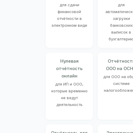
для сдачи
для
финансовой
автоматическ
отчётности в
загрузки
электронном виде
банковских
выписок в
бухгалтери
Нулевая
Отчётност
отчётность
ООО на ОС
онлайн
для ООО на об
системе
для ИП и ООО,
налогообложе
которые временно
не ведут
деятельность
Отчётность для
Электронн