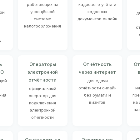
работающих на
кадрового учёта и
упрощённой
кадровых
ой
д
системе
документов онлайн
налогообложения
с
ю
ь
Операторы
Отчётность
От
НО
электронной
через интернет
отчётности
щей
для сдачи
отчётности онлайн
и
официальный
ния
без бумаги и
пре
оператор для
визитов
на
подключения
на
электронной
отчётности
ая
Отчётность на
Электронная
О