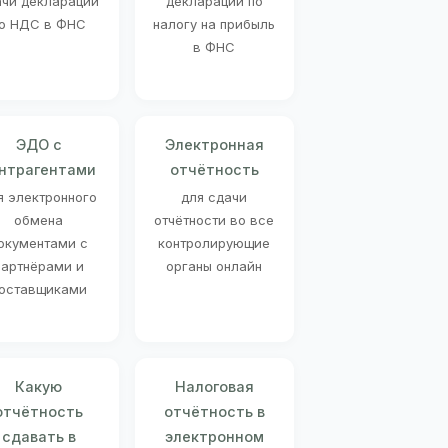
ачи декларации
декларации по
о НДС в ФНС
налогу на прибыль
в ФНС
ЭДО с
Электронная
нтрагентами
отчётность
я электронного
для сдачи
обмена
отчётности во все
окументами с
контролирующие
партнёрами и
органы онлайн
оставщиками
Какую
Налоговая
отчётность
отчётность в
сдавать в
электронном