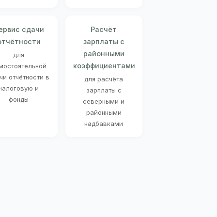
ервис сдачи
Расчёт
отчётности
зарплаты с
районными
для
коэффициентами
мостоятельной
чи отчётности в
для расчёта
налоговую и
зарплаты с
фонды
северными и
районными
надбавками