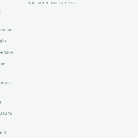
Конфиденциальность
с
онлайн
айн
онлайн
ыли
рии с
н
авать
ь в