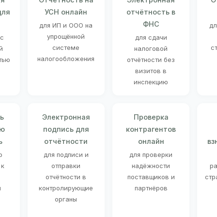
для
УСН онлайн
отчётность в
ФНС
для ИП и ООО на
дл
упрощённой
 с
для сдачи
системе
с
й
налоговой
налогообложения
тью
отчётности без
визитов в
инспекцию
ь
Электронная
Проверка
ую
подпись для
контрагентов
ь
отчётности
онлайн
вз
о
для подписи и
для проверки
 к
отправки
надёжности
ра
отчётности в
поставщиков и
стр
й
контролирующие
партнёров
органы