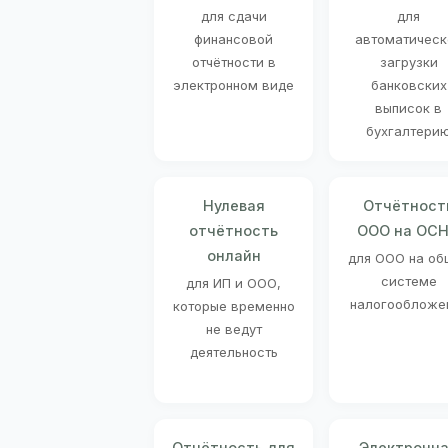
для сдачи
для
финансовой
автоматическ
отчётности в
загрузки
электронном виде
банковских
выписок в
бухгалтери
Нулевая
Отчётност
отчётность
ООО на ОС
онлайн
для ООО на об
системе
для ИП и ООО,
налогообложе
которые временно
не ведут
деятельность
Отчётность для
Электронн