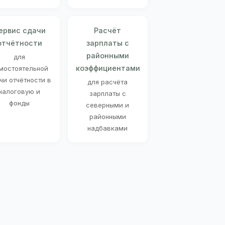
ервис сдачи
Расчёт
отчётности
зарплаты с
районными
для
коэффициентами
мостоятельной
чи отчётности в
для расчёта
налоговую и
зарплаты с
фонды
северными и
районными
надбавками