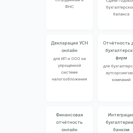
сдачи годово
ФНС
бухгалтерско
баланса
Декларация УСН
Отчётность 
онлайн
бухгалтерск
фирм
для ИП и ООО на
упрощённой
для бухгалтер
системе
аутсорсингов
налогообложения
компаний
Финансовая
Интеграци
отчётность
бухгалтерии
онлайн
банком