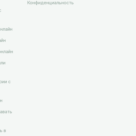
Конфиденциальность
с
онлайн
айн
онлайн
ыли
рии с
н
авать
ь в