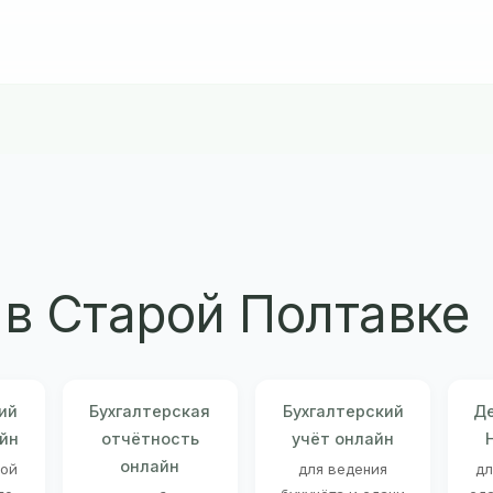
в Старой Полтавке
ий
Бухгалтерская
Бухгалтерский
Де
йн
отчётность
учёт онлайн
онлайн
ной
для ведения
дл