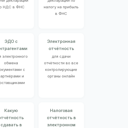
ачи декларации
декларации по
о НДС в ФНС
налогу на прибыль
в ФНС
ЭДО с
Электронная
нтрагентами
отчётность
я электронного
для сдачи
обмена
отчётности во все
окументами с
контролирующие
партнёрами и
органы онлайн
оставщиками
Какую
Налоговая
отчётность
отчётность в
сдавать в
электронном