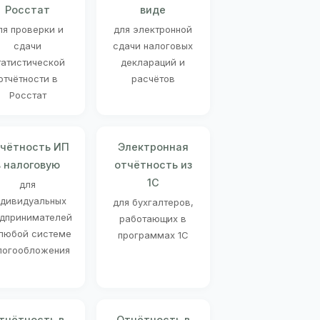
Росстат
виде
ля проверки и
для электронной
сдачи
сдачи налоговых
татистической
деклараций и
отчётности в
расчётов
Росстат
чётность ИП
Электронная
в налоговую
отчётность из
1С
для
ндивидуальных
для бухгалтеров,
дпринимателей
работающих в
 любой системе
программах 1С
логообложения
тчётность в
Отчётность в