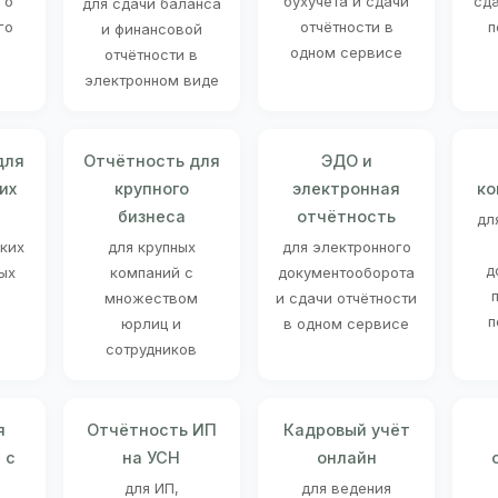
го
бухучёта и сдачи
сд
для сдачи баланса
го
отчётности в
п
и финансовой
одном сервисе
отчётности в
электронном виде
для
Отчётность для
ЭДО и
их
крупного
электронная
ко
бизнеса
отчётность
дл
ских
для крупных
для электронного
д
ых
компаний с
документооборота
множеством
и сдачи отчётности
п
юрлиц и
в одном сервисе
сотрудников
я
Отчётность ИП
Кадровый учёт
 с
на УСН
онлайн
для ИП,
для ведения