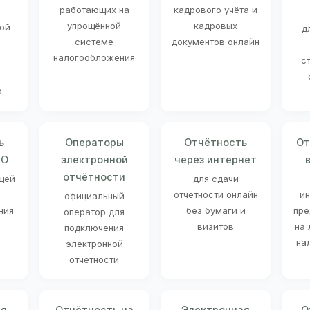
работающих на
кадрового учёта и
упрощённой
кадровых
ой
д
системе
документов онлайн
налогообложения
с
ю
ь
Операторы
Отчётность
От
НО
электронной
через интернет
отчётности
щей
для сдачи
отчётности онлайн
и
официальный
ния
без бумаги и
пре
оператор для
визитов
на
подключения
на
электронной
отчётности
ая
Отчётность на
Электронная
О