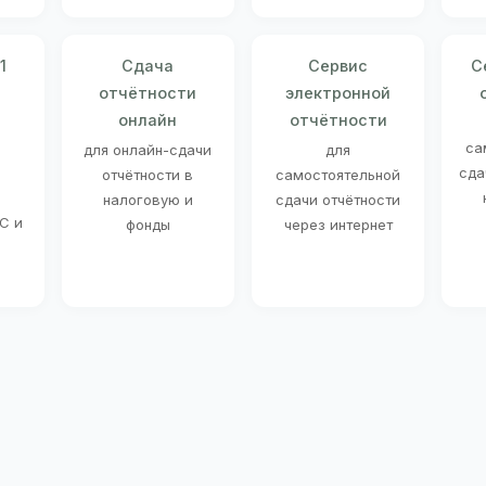
1
Сдача
Сервис
С
отчётности
электронной
онлайн
отчётности
о
са
для онлайн-сдачи
для
сда
отчётности в
самостоятельной
налоговую и
сдачи отчётности
С и
фонды
через интернет