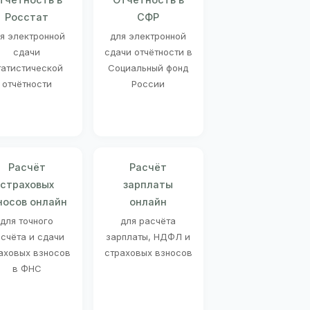
Росстат
СФР
я электронной
для электронной
сдачи
сдачи отчётности в
татистической
Социальный фонд
отчётности
России
Расчёт
Расчёт
страховых
зарплаты
носов онлайн
онлайн
для точного
для расчёта
счёта и сдачи
зарплаты, НДФЛ и
аховых взносов
страховых взносов
в ФНС