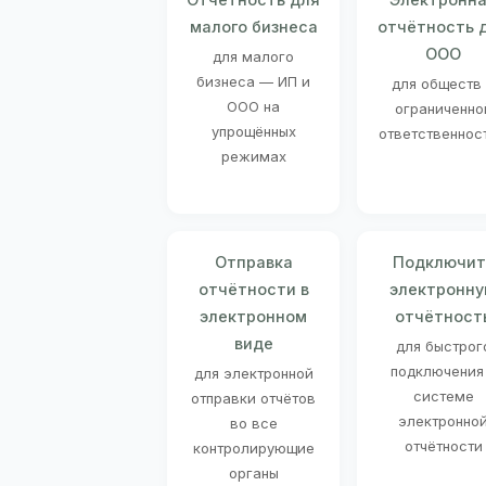
малого бизнеса
отчётность 
ООО
для малого
бизнеса — ИП и
для обществ
ООО на
ограниченно
упрощённых
ответственнос
режимах
Отправка
Подключит
отчётности в
электронн
электронном
отчётност
виде
для быстрог
подключения
для электронной
системе
отправки отчётов
электронно
во все
отчётности
контролирующие
органы