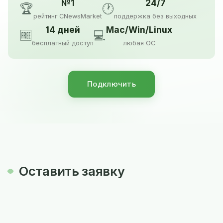
№1
24/7
🏆
🕐
рейтинг CNewsMarket
поддержка без выходных
14 дней
Mac/Win/Linux
🆓
💻
бесплатный доступ
любая ОС
Подключить
Оставить заявку