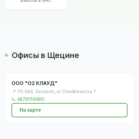
взносов в ФНС
Офисы в Щецине
ООО "О2 КЛАУД"
📍 70-344, Szczecin, ul. Chodkiewicza 7
📞
48791743651
На карте