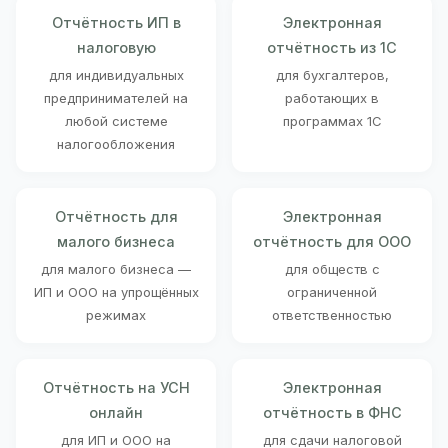
Отчётность ИП в
Электронная
налоговую
отчётность из 1С
для индивидуальных
для бухгалтеров,
предпринимателей на
работающих в
любой системе
программах 1С
налогообложения
Отчётность для
Электронная
малого бизнеса
отчётность для ООО
для малого бизнеса —
для обществ с
ИП и ООО на упрощённых
ограниченной
режимах
ответственностью
Отчётность на УСН
Электронная
онлайн
отчётность в ФНС
для ИП и ООО на
для сдачи налоговой