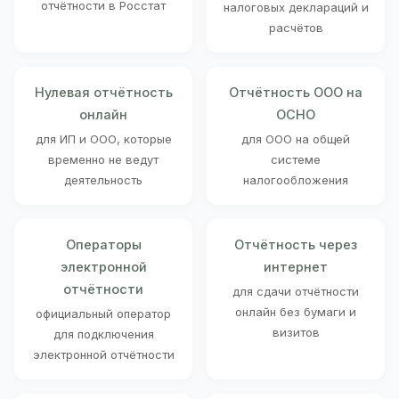
отчётности в Росстат
налоговых деклараций и
расчётов
Нулевая отчётность
Отчётность ООО на
онлайн
ОСНО
для ИП и ООО, которые
для ООО на общей
временно не ведут
системе
деятельность
налогообложения
Операторы
Отчётность через
электронной
интернет
отчётности
для сдачи отчётности
онлайн без бумаги и
официальный оператор
визитов
для подключения
электронной отчётности