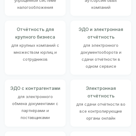
упрощённой системе
аутсорсинговых
налогообложения
компаний
Отчётность для
ЭДО и электронная
крупного бизнеса
отчётность
для крупных компаний с
для электронного
множеством юрлиц и
документооборота и
сотрудников
сдачи отчётности в
одном сервисе
ЭДО с контрагентами
Электронная
отчётность
для электронного
обмена документами с
для сдачи отчётности во
партнёрами и
все контролирующие
поставщиками
органы онлайн