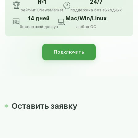
№1
24/7
🏆
🕐
рейтинг CNewsMarket
поддержка без выходных
14 дней
Mac/Win/Linux
🆓
💻
бесплатный доступ
любая ОС
Подключить
Оставить заявку